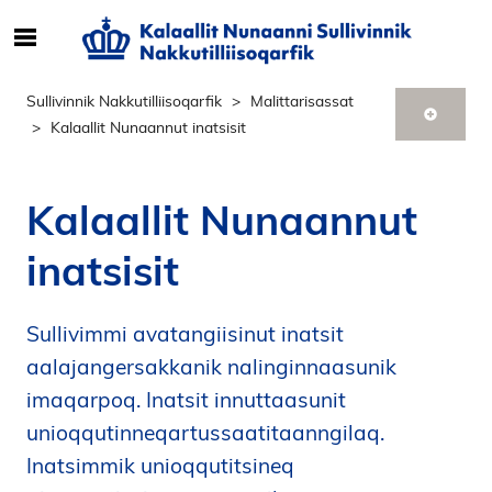
S
ø
g
Sullivinnik Nakkutilliisoqarfik
Malittarisassat
e
Kalaallit Nunaannut inatsisit
f
t
e
Kalaallit Nunaannut
r
i
inatsisit
n
d
h
Sullivimmi avatangiisinut inatsit
o
aalajangersakkanik nalinginnaasunik
l
imaqarpoq. Inatsit innuttaasunit
d
unioqqutinneqartussaatitaanngilaq.
p
å
Inatsimmik unioqqutitsineq
s