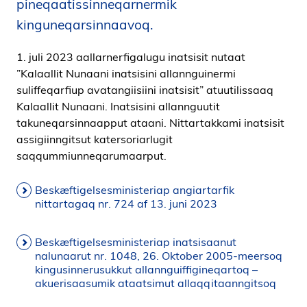
pineqaatissinneqarnermik
i
kinguneqarsinnaavoq.
d
e
1. juli 2023 aallarnerfigalugu inatsisit nutaat
n
”Kalaallit Nunaani inatsisini allannguinermi
suliffeqarfiup avatangiisiini inatsisit” atuutilissaaq
Kalaallit Nunaani. Inatsisini allannguutit
takuneqarsinnaapput ataani. Nittartakkami inatsisit
assigiinngitsut katersoriarlugit
saqqummiunneqarumaarput.
Beskæftigelsesministeriap angiartarfik
nittartagaq nr. 724 af 13. juni 2023
Beskæftigelsesministeriap inatsisaanut
nalunaarut nr. 1048, 26. Oktober 2005-meersoq
kingusinnerusukkut allannguiffigineqartoq –
akuerisaasumik ataatsimut allaqqitaanngitsoq