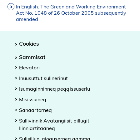
In English: The Greenland Working Environment
Act No. 1048 of 26 October 2005 subsequently
amended
Cookies
Sammisat
Elevatori
Inuusuttut sulinerinut
Isumaginninneq peqqissuserlu
Misissuineq
Sanaartorneq
Sullivinnik Avatangiisit pillugit
Ilinniartitaaneq
Sulisilluni ajoquserneq aamma