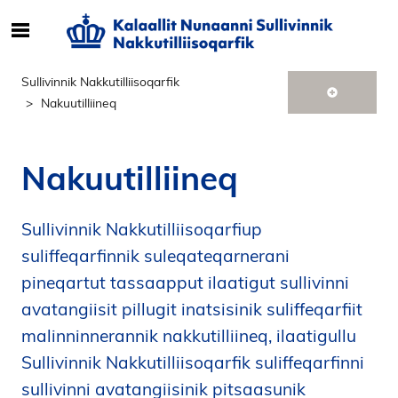
S
ø
g
Sullivinnik Nakkutilliisoqarfik
e
Nakuutilliineq
f
t
e
Nakuutilliineq
r
i
n
Sullivinnik Nakkutilliisoqarfiup
d
suliffeqarfinnik suleqateqarnerani
h
pineqartut tassaapput ilaatigut sullivinni
o
avatangiisit pillugit inatsisinik suliffeqarfiit
l
d
malinninnerannik nakkutilliineq, ilaatigullu
p
Sullivinnik Nakkutilliisoqarfik suliffeqarfinni
å
sullivinni avatangiisinik pitsaasunik
s