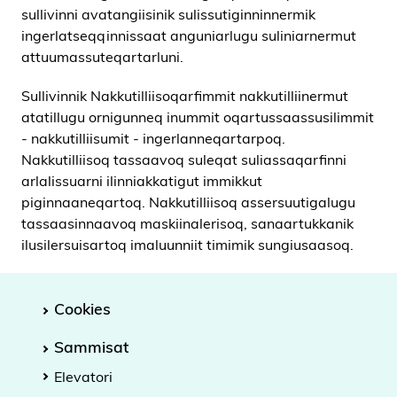
sullivinni avatangiisinik sulissutiginninnermik
ingerlatseqqinnissaat anguniarlugu suliniarnermut
attuumassuteqartarluni.
Sullivinnik Nakkutilliisoqarfimmit nakkutilliinermut
atatillugu ornigunneq inummit oqartussaassusilimmit
- nakkutilliisumit - ingerlanneqartarpoq.
Nakkutilliisoq tassaavoq suleqat suliassaqarfinni
arlalissuarni ilinniakkatigut immikkut
piginnaaneqartoq. Nakkutilliisoq assersuutigalugu
tassaasinnaavoq maskiinalerisoq, sanaartukkanik
ilusilersuisartoq imaluunniit timimik sungiusaasoq.
Cookies
Sammisat
Elevatori