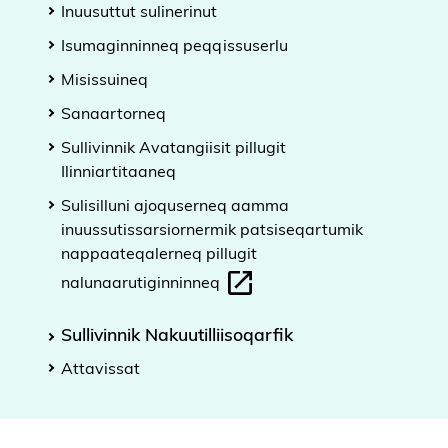
Inuusuttut sulinerinut
Isumaginninneq peqqissuserlu
Misissuineq
Sanaartorneq
Sullivinnik Avatangiisit pillugit
Ilinniartitaaneq
Sulisilluni ajoquserneq aamma
inuussutissarsiornermik patsiseqartumik
nappaateqalerneq pillugit
nalunaarutiginninneq
Sullivinnik Nakuutilliisoqarfik
Attavissat