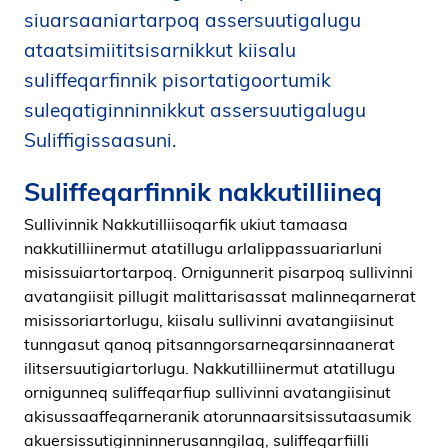
siuarsaaniartarpoq assersuutigalugu
i
d
ataatsimiititsisarnikkut kiisalu
e
suliffeqarfinnik pisortatigoortumik
n
suleqatiginninnikkut assersuutigalugu
Suliffigissaasuni.
Suliffeqarfinnik nakkutilliineq
Sullivinnik Nakkutilliisoqarfik ukiut tamaasa
nakkutilliinermut atatillugu arlalippassuariarluni
misissuiartortarpoq. Ornigunnerit pisarpoq sullivinni
avatangiisit pillugit malittarisassat malinneqarnerat
misissoriartorlugu, kiisalu sullivinni avatangiisinut
tunngasut qanoq pitsanngorsarneqarsinnaanerat
ilitsersuutigiartorlugu. Nakkutilliinermut atatillugu
ornigunneq suliffeqarfiup sullivinni avatangiisinut
akisussaaffeqarneranik atorunnaarsitsissutaasumik
akuersissutiginninnerusanngilaq, suliffeqarfiilli