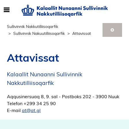
S
ø
g
Sullivinnik Nakkutilliisoqarfik
e
Sullivinnik Nakuutilliisoqarfik
Attavissat
f
t
e
Attavissat
r
i
n
Kalaallit Nunaanni Sullivinnik
d
Nakkutilliisoqarfik
h
o
Aqqusinersuaq 8, 9. sal - Postboks 202 - 3900 Nuuk
l
Telefon +299 34 25 90
d
E-mail
at@at.gl
p
å
s