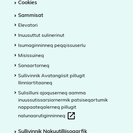
Cookies
i
d
Sammisat
e
Elevatori
n
Inuusuttut sulinerinut
Isumaginninneq peqqissuserlu
Misissuineq
Sanaartorneq
Sullivinnik Avatangiisit pillugit
Ilinniartitaaneq
Sulisilluni ajoquserneq aamma
inuussutissarsiornermik patsiseqartumik
nappaateqalerneq pillugit
nalunaarutiginninneq
Sullivinnik Nakuutilliisoqarfik