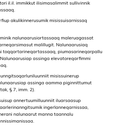
l.il. immikkut ilisimasalimmit sullivinnik
assaaq.
arfiup akulikinnerusumik misissuisarnissaq
kkaminik nalunaarusiortassaaq maleruagassat
rsarneqarsimasut malillugit. Nalunaarusiaq
suni toqqortarineqartassaaq, piumasarineqarpallu
i. Nalunaarusiap assinga elevatoreqarfimmi
aaq.
nngitsoqarluniluunniit misissuinerup
alunaarusiap assinga aamma piginnittumut
ak, § 7, imm. 2).
ssuisup annertuumilluunniit iluarsaasup
p aarlerinanngitsumik ingerIanneqarnissaa,
arnerani nalunaarut manna taannalu
innissimanissaa.