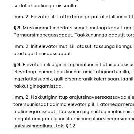
serfallatsaalineqarnissaallu.
Imm. 2. Elevatori il.il. attartorneqarpat allatulluunnii
§ 8.
Maskiinamut ingerlatsisumut, motorip kaavittuanut 
Parnaarsimaneqassapput. Taakkununnga aqqutit torer
Imm. 2. Init elevatorimut il.il. atasut, tassunga ilann
atortoqartinneqassapput.
§ 9.
Elevatorimik piginnittup imaluunniit atuisup akis
elevatorip inummit piukkunnartumit tatiginartumillu,
ingerlatitsisuanik, qullilersorneranik kalerrisaarutaan
nakkutigineqarnissaa.
Imm. 2. Nakkutiginnittup arajutsinaveersaassavaa el
torersuunissaat aainma elevatorip il.il. atorneqarner
malinneqarnissaat. Taassuma piginnittoq imaluunniit
ajoqutit amigaatilluunniit erniinnaq iluarsineqarsimann
unitsissinnaallugu, tak. § 12.