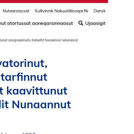
Nutaarsiassat
Sullivinnik Nakuutilliisoqarfik
Dansk
Søg
efter
amut atortussat aaneqarsinnaasut
Ujaasigit
indho
på
ittunut assigisaannullu Kalaallit Nunaannut nalunaarut
siden
vatorinut,
tarfinnut
t kaavittunut
lit Nunaannut