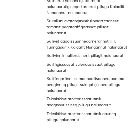
Sulinerup nalaani ajutoornerit
nalunaarutigineqartarnerat pillugu Kalaallit
Nunaannut nalunaarut
Sulisilluni avatangiisinik ilinniartitaanerit
tamanit peqataaffigisassat pillugit
nalunaarut
Sulliviit aaqqissuunneqarnerannut il. il.
Tunngasunik Kalaallit Nunaannut nalunaarut
Sullivinnik nalilersuinerit pillugit nalunaarut
Ilanngussaq 1
Suliffigissaasut suleriaasissaat pillugu
nalunaarut
Suliffeqarfinni isumannaallisaaneq aamma
peqqinneq pillugit suleqatigiinneq pillugu
nalunaarut
Teknikikkut atortorissaarutinik
aaqqissuussineq pillugu nalunaarut
Ilanngussaq 1
Teknikikkut atortorissaarutinik atuineq
pillugu nalunaarut
Ilanngussaq 1