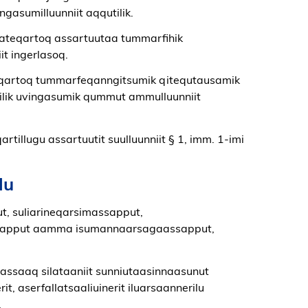
gasumilluunniit aqqutilik.
rlateqartoq assartuutaa tummarfihik
t ingerlasoq.
ateqartoq tummarfeqanngitsumik qitequtausamik
tilik uvingasumik qummut ammulluunniit
rtillugu assartuutit suulluunniit § 1, imm. 1-imi
lu
ut, suliarineqarsimassapput,
assapput aamma isumannaarsagaassapput,
eqassaaq silataaniit sunniutaasinnaasunut
, aserfallatsaaliuinerit iluarsaannerilu
.