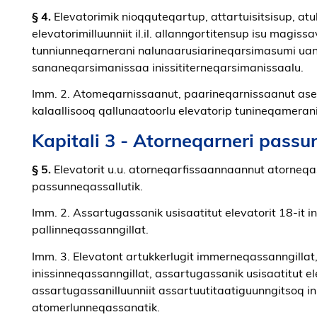
§ 4.
Elevatorimik nioqquteqartup, attartuisitsisup, atu
elevatorimilluunniit il.il. allanngortitensup isu magis
tunniunneqarnerani nalunaarusiarineqarsimasumi uani
sananeqarsimanissaa inissititerneqarsimanissaalu.
Imm. 2. Atomeqarnissaanut, paarineqarnissaanut aserf
kalaallisooq qallunaatoorlu elevatorip tunineqamera
Kapitali 3 - Atorneqarneri passu
§ 5.
Elevatorit u.u. atorneqarfissaannaannut atorneqass
passunneqassallutik.
Imm. 2. Assartugassanik usisaatitut elevatorit 18-it ino
pallinneqassanngillat.
Imm. 3. Elevatont artukkerlugit immerneqassanngillat, 
inissinneqassanngillat, assartugassanik usisaatitut el
assartugassanilluunniit assartuutitaatiguunngitsoq inis
atomerlunneqassanatik.