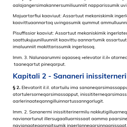
aalajangersimakannersumiliuunniit napparissumik uvin
Majuartarfiui kaaviuut: Assartuut mekaniskimik inge
kaavittuaannartoq uvingasumik qummut ammulluunnii
Pisuffissiar kaaviut: Assartuut mekaniskimik ingerl
saattukujuunilluunniit kaavittu aannartumik assartuu
imaluunniit makittarissumik ingerlasoq.
Imm. 3. Nalunaarummi oqaaseq »elevator il.il« atorneqa
taaneqartut pineqarput.
Kapitali 2 - Sananeri inissiterneri
§ 2.
Elevatorit il.il. atortuilu ima sananeqarsimassapp
atortulersorneqarsimassapput, inissititerneqarsim
aarIerinaateqanngilluinnartussanngorlugit.
Imm. 2. Sananermi inissititerinermilu nakkutigilluarn
navianartunut illersugaalluarnissaat aamma paarsinerit
navianaateqanngitsumik ingerlanneqarsinnaanissaat