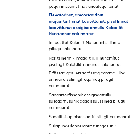
e
peqqinnissamut navianaateqartunut
Ilanngussaq 2 a
n
Elevatorinut, amoortaatinut,
s
Ilanngussaq 2 b
majuartarfinnut kaavittunut, pisuffinnut
t
Ilanngussaq 3
kaavittunut assigisaannullu Kalaallit
r
Nunaannut nalunaarut
Ilanngussaq 4
e
Inuusuttut Kalaallit Nunaanni sulinerat
m
pillugu nalunaarut
e
Ilanngussaq 1
Nakitsinermik imagdlit il. il. nunamítut
n
pivdlugit Kalâtdlit-nunãnut nalunaerut
u
Ilanngussaq 2
Piffissaq qasuersaarfissaq aamma ulloq
Ilanngussaq 3
unnuarlu sulinngiffeqarneq pillugit
Ilanngussaq 4
nalunaarut
Ilanngussaq 5
Ilanngussaq 1
Sanaartorfissanik assigisaattullu
Ilanngussaq 6
suliaqarfiusunik aaqqissuussineq pillugu
nalunaarut
Ilanngussaq 7
Ilanngussaq 1
Sanatitsisup pisussaaffii pillugit nalunaarut
Ilanngussaq 8
Ilanngussaq 1
Suliap ingerlanneranut tunngasunik
Ilanngussaq 2