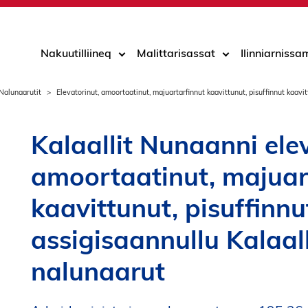
Nakuutilliineq
Malittarisassat
Ilinniarniss
Nalunaarutit
Elevatorinut, amoortaatinut, majuartarfinnut kaavittunut, pisuffinnut kaav
Kalaallit Nunaanni ele
amoortaatinut, majuar
kaavittunut, pisuffinnu
assigisaannullu Kalaal
nalunaarut