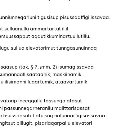
t tunniunneqarluni tigusisup pisussaaffigilissavaa.
sulluanullu ammartartut il.il.
suussapput aqqutikkuminartuullutillu.
gullugu sullua elevatorimut tunngasunuinnaq
ussaasup (tak. § 7, ¡mm. 2) isumagissavaa
 isumannaallisaataanik, maskiinamik
illu ilisimannilluaartumik, ataavartumik
evatorip ineeqqallu tassunga atasut
ani passunneqarneranilu malittarisassat
 akisussaasutut atuisoq nalunaarfigisassavaa
gitsut pillugit, pisariaqarpallu elevatori