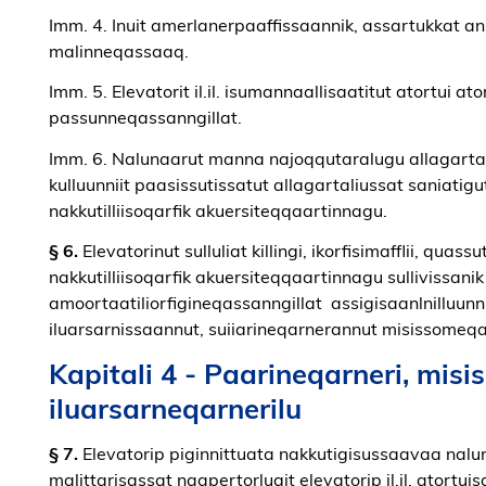
Imm. 4. Inuit amerlanerpaaffissaannik, assartukkat ann
malinneqassaaq.
Imm. 5. Elevatorit il.il. isumannaallisaatitut atortui ato
passunneqassanngillat.
Imm. 6. Nalunaarut manna najoqqutaralugu allagartaliu
kulluunniit paasissutissatut allagartaliussat saniatigu
nakkutilliisoqarfik akuersiteqqaartinnagu.
§ 6.
Elevatorinut sulluliat killingi, ikorfisimafflii, quassu
nakkutilliisoqarfik akuersiteqqaartinnagu sullivissani
amoortaatiliorfigineqassanngillat assigisaanlnilluunni
iluarsarnissaannut, suiiarineqarnerannut misissomeq
Kapitali 4 - Paarineqarneri, misi
iluarsarneqarnerilu
§ 7.
Elevatorip piginnittuata nakkutigisussaavaa nal
malittarisassat naapertorlugit elevatorip il.il. atort