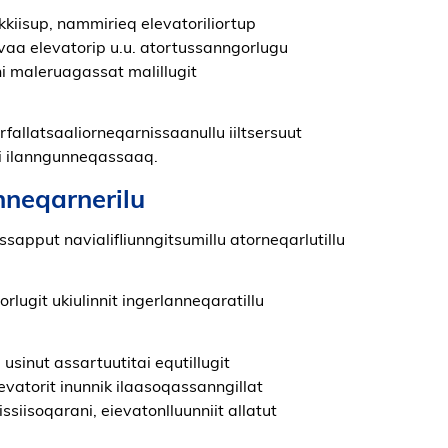
kkiisup, nammirieq elevatoriliortup
savaa elevatorip u.u. atortussanngorlugu
 maleruagassat malillugit
allatsaaliorneqarnissaanullu iiltsersuut
ni ilanngunneqassaaq.
nneqarnerilu
apput navialifliunngitsumillu atorneqarlutillu
rlugit ukiulinnit ingerlanneqaratillu
usinut assartuutitai equtillugit
evatorit inunnik ilaasoqassanngillat
siisoqarani, eievatonlluunniit allatut