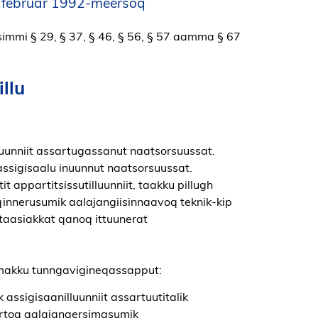
. februar 1992-meersoq
atsimmi § 29, § 37, § 46, § 56, § 57 aamma § 67
llu
uunniit assartugassanut naatsorsuussat.
t assigisaalu inuunnut naatsorsuussat.
it appartitsissutilluunniit, taakku pillugh
eqqinnerusumik aalajangiisinnaavoq teknik-kip
ataasiakkat qanoq ittuunerat
 makku tunngavigineqassapput:
k assigisaanilluunniit assartuutitalik
artoq aalajangersimasumik