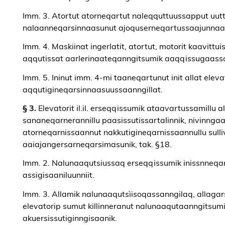
Imm. 3. Atortut atorneqartut naleqquttuussapput uutto
nalaanneqarsinnaasunut ajoquserneqartussaajunnaarl
Imm. 4. Maskiinat ingerlatit, atortut, motorit kaavit
aqqutissat aarlerinaateqanngitsumik aaqqissugaass
Imm. 5. Ininut imm. 4-mi taaneqartunut init allat ele
aqqutigineqarsinnaasuussaanngillat.
§ 3.
Elevatorit il.il. erseqqissumik ataavartussamillu
sananeqarnerannillu paasissutissartalinnik, nivinngaa
atorneqarnissaannut nakkutigineqarnissaannullu sullivi
aaiajangersarneqarsimasunik, tak. §18.
Imm. 2. Nalunaaqutsiussaq erseqqissumik inissnneq
assigisaaniluunniit.
Imm. 3. Allamik nalunaaqutsìisoqassanngilaq, allagars
elevatorip sumut killinneranut nalunaaqutaanngitsumik 
akuersissutiginngisaanik.