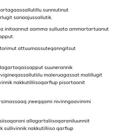
rtagaassallutillu sunniutinut
ugit sanaajussallutik.
tuisa initaannut aamma sulluata ammartartuanut
apput.
vatorimut attuumassuteqanngitsut
 allagartaqassapput suunerannik
vigineqassallutiilu maleruagassat malillugit
nnik nakkutilliisoqarfiup pisortaanit
arsimassaaq ¡neeqqami nivinngaavimmi
iisoqarani allagartaliisoqaraniluunniit
sullivinnik nakkutilIiiso qarfiup