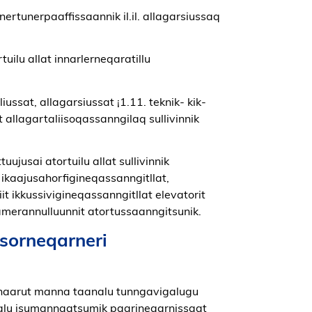
ertunerpaaffissaannik il.il. allagarsiussaq
rtuilu allat innarlerneqaratillu
ssat, allagarsiussat ¡1.11. teknik- kik-
t allagartaliisoqassanngilaq sullivinnik
ttuujusai atortuilu allat sullivinnik
k ikaajusahorfigineqassanngitllat,
it ikkussivigineqassanngitllat elevatorit
amerannulluunnit atortussaanngitsunik.
ssorneqarneri
unaarut manna taanalu tunngavigalugu
uisalu isumannaatsumik paarineqarnissaat