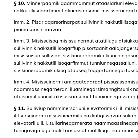
§ 10.
Minnerpaamik qaammammut ataasiarluni elevatori i
nakkutilliisoqarfimmit akuerisaasumit misissorneqart
Imm. 2. Pisariaqarsorinarpat sullivinnik nakkutilliisoq
piumasarisinnaavaa.
Imm. 3. Misissuisoq misissuinermut atatillugu atsiu
sullivinnik nakkutilliisoqarfiup pisortaanit aalajange
misissuisup sulliviani sivikinnerpaamik ukiuni pinga
sullivinnik nakkutilliisoqarfimmut tunniunneqassallun
sivikinnerpaamik ukioq ataaseq toqqortarineqartass
Imm. 4. Misissuinermi amigaateqarpat pissusissamisuu
naammassineqarnerani iluarsineqarsimanngitsunik n
atuisumulluunniit akisussaasumut tunniunneqassaaq (t
§ 11.
Sulliviup namminersorluni elevatorimik il.il. misi
ilitsersuinermi misissuinermilu nakkutigissavaa sulia
elevatorillu il.il. suliarineqarnerata naammaassineq
tunngavigalugu malittarisassat malilliugit naammass