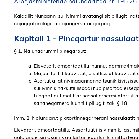
Arbejdsministeriap nalunaarutaa nr. 195 26
Kalaallit Nunaanni sullivimmi avatanglisit piliugit in
najoqqutaralugit aalajangersarneqarpoq:
Kapitali 1 - Pineqartur nassuiaati
§ 1.
Nalunaarummi pineqarput:
Elevatorit amoortaatillu inunnut aamma/imal
Majuartarflit kaavittut, pisuffissiat kaavittu
Atortut allat nivingaannanngitsunik kivitsissut
sullivinnik nakkutilliisoqarfiup pisortaa ers
tungaatigut malittarisassaliornermi atortut 
sananeqarneralluunniit pillugit, tak. § 18.
Imm. 2. Nalunaarutip atortinneqarnerani nassuiaatit
Elevarorit amoortaatillu: Assartuut ilisivimmik, lastimi
aalajangersimasumik aallartarfeqarlunilu unittarfeq