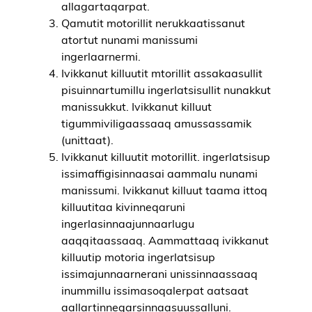
allagartaqarpat.
Qamutit motorillit nerukkaatissanut
atortut nunami manissumi
ingerlaarnermi.
Ivikkanut killuutit mtorillit assakaasullit
pisuinnartumillu ingerlatsisullit nunakkut
manissukkut. Ivikkanut killuut
tigummiviligaassaaq amussassamik
(unittaat).
Ivikkanut killuutit motorillit. ingerlatsisup
issimaffigisinnaasai aammalu nunami
manissumi. Ivikkanut killuut taama ittoq
killuutitaa kivinneqaruni
ingerlasinnaajunnaarlugu
aaqqitaassaaq. Aammattaaq ivikkanut
killuutip motoria ingerlatsisup
issimajunnaarnerani unissinnaassaaq
inummillu issimasoqalerpat aatsaat
aallartinneqarsinnaasuussalluni.