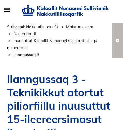
S
ø
g
Sullivinnik Nakkutilliisoqarfik
Malittarisassat
e
Nalunaarutit
f
Inuusuttut Kalaallit Nunaanni sulinerat pillugu
t
nalunaarut
e
Ilanngussaq 3
r
i
n
Ilanngussaq 3 -
d
h
Teknikikkut atortut
o
l
piliorfiillu inuusuttut
d
p
15-ileereersimasut
å
s