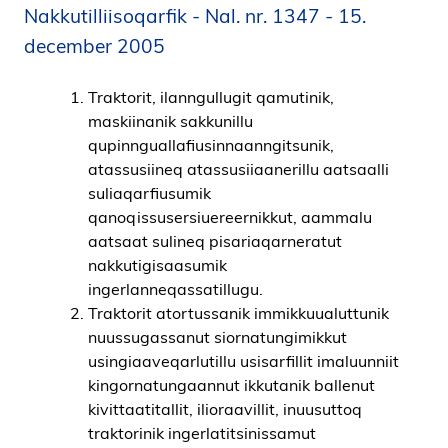
Nakkutilliisoqarfik - Nal. nr. 1347 - 15.
december 2005
Traktorit, ilanngullugit qamutinik,
maskiinanik sakkunillu
qupinnguallafiusinnaanngitsunik,
atassusiineq atassusiiaanerillu aatsaalli
suliaqarfiusumik
qanoqissusersiuereernikkut, aammalu
aatsaat sulineq pisariaqarneratut
nakkutigisaasumik
ingerlanneqassatillugu.
Traktorit atortussanik immikkuualuttunik
nuussugassanut siornatungimikkut
usingiaaveqarlutillu usisarfillit imaluunniit
kingornatungaannut ikkutanik ballenut
kivittaatitallit, ilioraavillit, inuusuttoq
traktorinik ingerlatitsinissamut