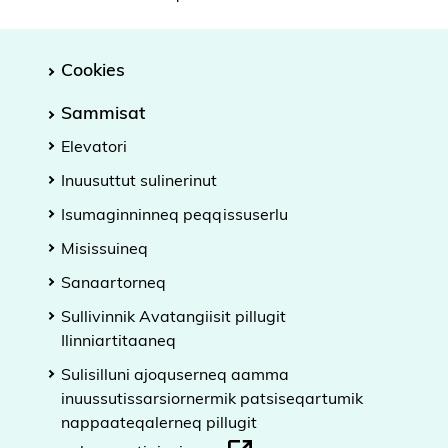
Cookies
Sammisat
Elevatori
Inuusuttut sulinerinut
Isumaginninneq peqqissuserlu
Misissuineq
Sanaartorneq
Sullivinnik Avatangiisit pillugit
Ilinniartitaaneq
Sulisilluni ajoquserneq aamma
inuussutissarsiornermik patsiseqartumik
nappaateqalerneq pillugit