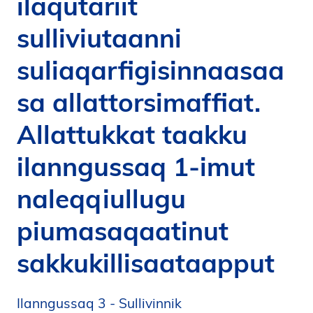
ilaqutariit
i
sulliviutaanni
d
e
suliaqarfigisinnaasaa
n
sa allattorsimaffiat.
Allattukkat taakku
ilanngussaq 1-imut
naleqqiullugu
piumasaqaatinut
sakkukillisaataapput
Ilanngussaq 3 - Sullivinnik