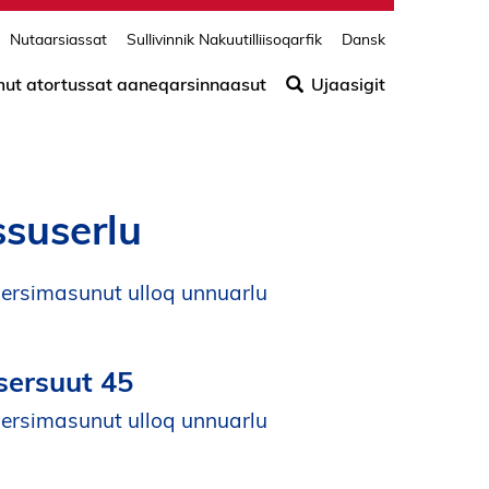
Nutaarsiassat
Sullivinnik Nakuutilliisoqarfik
Dansk
Søg
efter
amut atortussat aaneqarsinnaasut
Ujaasigit
indho
på
siden
suserlu
ersimasunut ulloq unnuarlu
tsersuut 45
ersimasunut ulloq unnuarlu