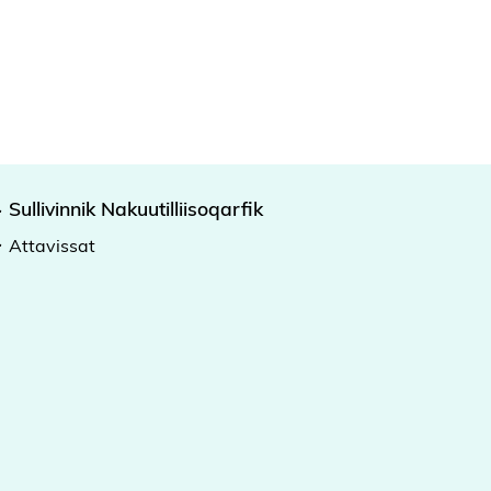
Sullivinnik Nakuutilliisoqarfik
Attavissat