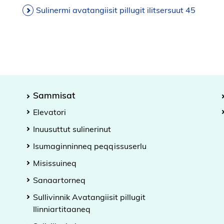
Sulinermi avatangiisit pillugit ilitsersuut 45
Sammisat
Elevatori
Inuusuttut sulinerinut
Isumaginninneq peqqissuserlu
Misissuineq
Sanaartorneq
Sullivinnik Avatangiisit pillugit
Ilinniartitaaneq