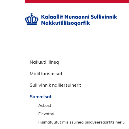
S
p
Nakuutilliineq
r
Malittarisassat
i
n
Sullivinnik nalilersuinerit
g
o
Sammisat
v
Asbest
e
Elevatori
r
Ilisimatuutut misissuineq pinaveersaartitsinerlu
v