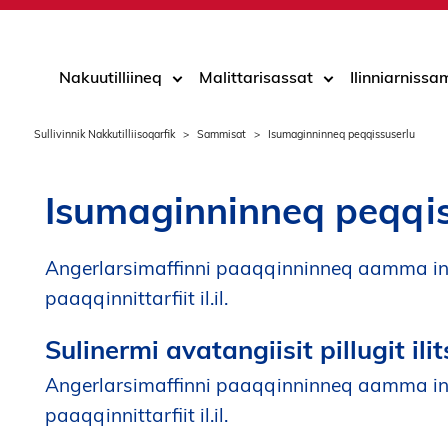
Nakuutilliineq
Malittarisassat
Ilinniarniss
Sullivinnik Nakkutilliisoqarfik
Sammisat
Isumaginninneq peqqissuserlu
Isumaginninneq peqqis
Angerlarsimaffinni paaqqinninneq aamma in
paaqqinnittarfiit il.il.
Sulinermi avatangiisit pillugit ili
Angerlarsimaffinni paaqqinninneq aamma in
paaqqinnittarfiit il.il.