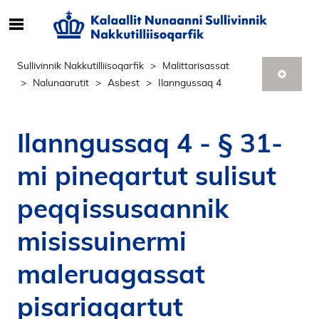
S
ø
g
Sullivinnik Nakkutilliisoqarfik
Malittarisassat
e
Nalunaarutit
Asbest
Ilanngussaq 4
f
t
e
Ilanngussaq 4 - § 31-
r
i
mi pineqartut sulisut
n
d
peqqissusaannik
h
o
misissuinermi
l
maleruagassat
d
p
pisariaqartut
å
s