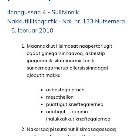
i
Ilanngussaq 4 - Sullivinnik
d
e
Nakkutilliisoqarfik - Nal. nr. 133 Nutsernera
n
- 5. februar 2010
Maannakkut ilisimasat naapertorlugit
oqaatigineqarsinnaavoq, asbestip
ipaguaanik silaannarmiittunik
sunnerneqarnerup pilersissinnaagai
ajoqutit makku:
asbesteqalerneq
mesothelion
puattigut kræfteqalerneq
naatigut – aamma
inalukkakkut kræfteqalerneq
Nakorsaq pissutsinut ilisimasaqassaaq