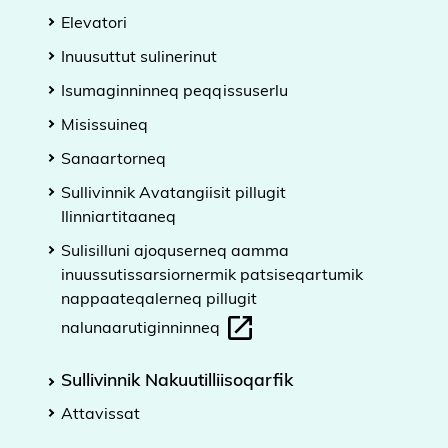
Elevatori
Inuusuttut sulinerinut
Isumaginninneq peqqissuserlu
Misissuineq
Sanaartorneq
Sullivinnik Avatangiisit pillugit
Ilinniartitaaneq
Sulisilluni ajoquserneq aamma
inuussutissarsiornermik patsiseqartumik
nappaateqalerneq pillugit
nalunaarutiginninneq
Sullivinnik Nakuutilliisoqarfik
Attavissat