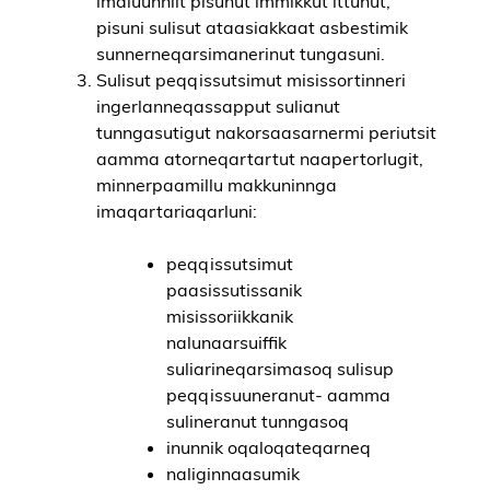
imaluunniit pisunut immikkut ittunut,
pisuni sulisut ataasiakkaat asbestimik
sunnerneqarsimanerinut tungasuni.
Sulisut peqqissutsimut misissortinneri
ingerlanneqassapput sulianut
tunngasutigut nakorsaasarnermi periutsit
aamma atorneqartartut naapertorlugit,
minnerpaamillu makkuninnga
imaqartariaqarluni:
peqqissutsimut
paasissutissanik
misissoriikkanik
nalunaarsuiffik
suliarineqarsimasoq sulisup
peqqissuuneranut- aamma
sulineranut tunngasoq
inunnik oqaloqateqarneq
naliginnaasumik