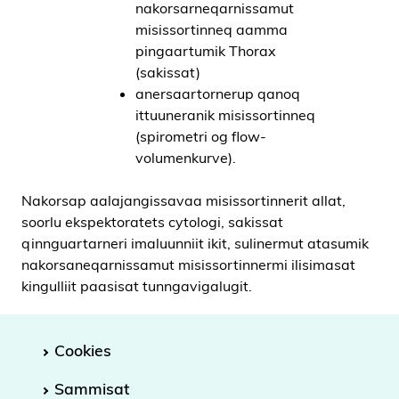
nakorsarneqarnissamut
misissortinneq aamma
pingaartumik Thorax
(sakissat)
anersaartornerup qanoq
ittuuneranik misissortinneq
(spirometri og flow-
volumenkurve).
Nakorsap aalajangissavaa misissortinnerit allat,
soorlu ekspektoratets cytologi, sakissat
qinnguartarneri imaluunniit ikit, sulinermut atasumik
nakorsaneqarnissamut misissortinnermi ilisimasat
kingulliit paasisat tunngavigalugit.
Cookies
Sammisat