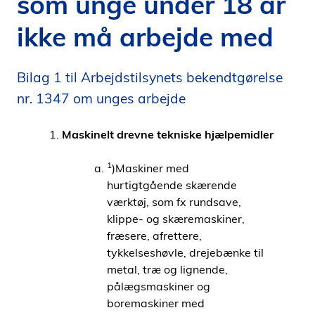
som unge under 18 år
i
ikke må arbejde med
d
e
n
Bilag 1 til Arbejdstilsynets bekendtgørelse
nr. 1347 om unges arbejde
Maskinelt drevne tekniske hjælpemidler
1
)Maskiner med
hurtigtgående skærende
værktøj, som fx rundsave,
klippe- og skæremaskiner,
fræsere, afrettere,
tykkelseshøvle, drejebænke til
metal, træ og lignende,
pålægsmaskiner og
boremaskiner med