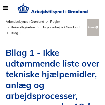
S
ø
g
Arbejdstilsynet i Grønland
Regler
e
Bekendtgørelser
Unges arbejde i Grønland
Mere
f
Bilag 1
t
e
r
Bilag 1 - Ikke
i
n
udtømmende liste over
d
h
tekniske hjælpemidler,
o
l
anlæg og
d
arbejdsprocesser,
p
å
s