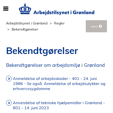
S
ø
g
Arbejdstilsynet i Grønland
Regler
Mere
e
Bekendtgørelser
f
t
e
Bekendtgørelser
r
i
n
Bekendtgørelser om arbejdsmiljø i Grønland
d
h
Anmeldelse af arbejdsskader - 401 - 24. juni
o
1986 - Se også: Anmeldelse af arbejdsulykker og
l
erhvervssygdomme
d
p
Anvendelse af tekniske hjælpemidler i Grønland -
å
801 - 14. juni 2023
s